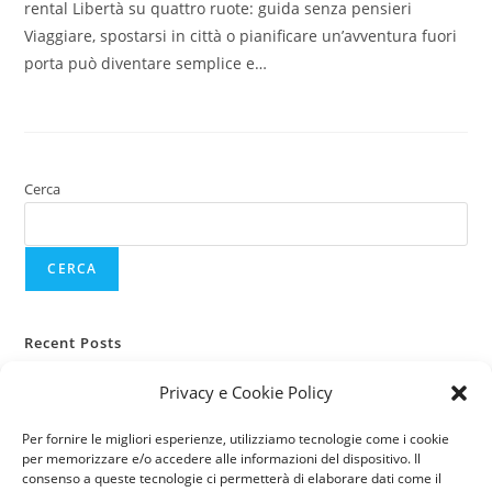
rental Libertà su quattro ruote: guida senza pensieri
Viaggiare, spostarsi in città o pianificare un’avventura fuori
porta può diventare semplice e…
Cerca
CERCA
Recent Posts
Assicurazione auto, camper e roulotte per viaggi lunghi
Privacy e Cookie Policy
Guida pratica alla protezione prima delle ferie estive
Figli e sport all’aperto
Per fornire le migliori esperienze, utilizziamo tecnologie come i cookie
per memorizzare e/o accedere alle informazioni del dispositivo. Il
Assicurazioni per giovani guidatori: cosa cambia nel 2026?
consenso a queste tecnologie ci permetterà di elaborare dati come il
Noleggio Auto