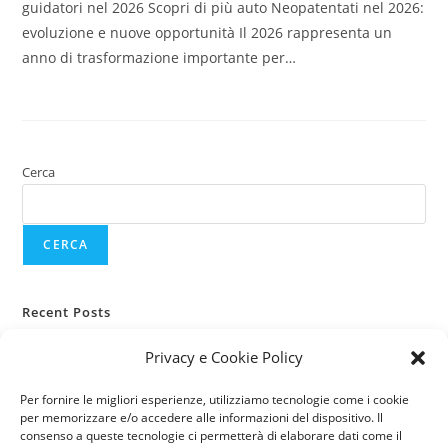
guidatori nel 2026 Scopri di più auto Neopatentati nel 2026:
evoluzione e nuove opportunità Il 2026 rappresenta un
anno di trasformazione importante per…
Cerca
CERCA
Recent Posts
Assicurazione auto, camper e roulotte per viaggi lunghi
Privacy e Cookie Policy
Guida pratica alla protezione prima delle ferie estive
Figli e sport all’aperto
Per fornire le migliori esperienze, utilizziamo tecnologie come i cookie
per memorizzare e/o accedere alle informazioni del dispositivo. Il
Assicurazioni per giovani guidatori: cosa cambia nel 2026?
consenso a queste tecnologie ci permetterà di elaborare dati come il
Noleggio Auto